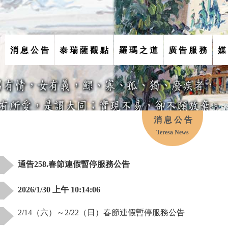
消 息 公 告
泰 瑞 薩 觀 點
羅 瑪 之 道
廣 告 服 務
媒
消 息 公 告
Teresa News
通告258.春節連假暫停服務公告
2026/1/30 上午 10:14:06
2/14（六）～2/22（日）春節連假暫停服務公告