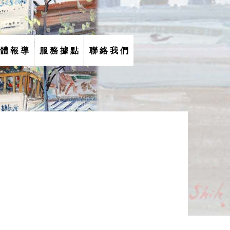
 體 報 導
服 務 據 點
聯 絡 我 們