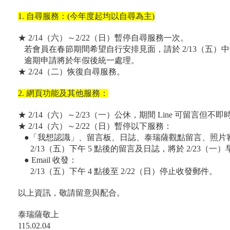
1. 自尋服務：(今年度起均以自尋為主)
★
2/14（六）～2/22（日）
暫停自尋服務一次。
若會員在春節期間希望自行安排見面，請於 2/13（五）中
逾期申請將於年假後統一處理。
★ 2/24（二）恢復自尋服務。
2. 網頁功能及其他服務：
★ 2/14（六）～2/23（一）公休，期間 Line 可留言
★ 2/14（六）～2/22（日）暫停以下服務：
●「我想認識」、留言板、日誌、泰瑞薩觀點留言、照片
2/13（五）下午 5 點後的留言及日誌，將於 2/23（一
● Email 收發：
2/13（五）下午 4 點後至 2/22（日）停止收發郵件。
以上資訊，敬請留意與配合。
泰瑞薩敬上
115.02.04