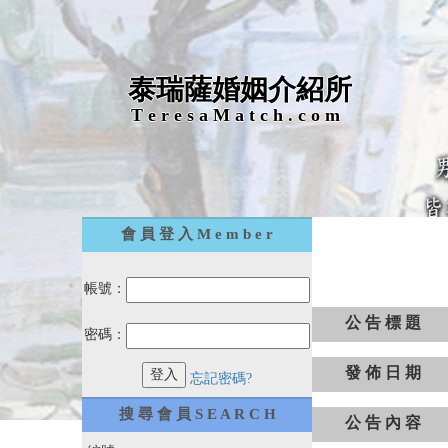
泰瑞薩婚姻介紹所
T e r e s a M a t c h . c o m
會 員 登 入 M e m b e r
帳號：
公 告 標 題
密碼：
發 佈 日 期
忘記密碼?
搜 尋 會 員 S E A R C H
公 告 內 容