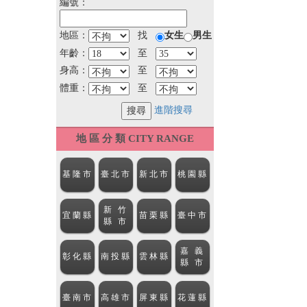
編號：
地區：
找
女生
男生
年齡：
至
身高：
至
體重：
至
進階搜尋
地 區 分 類 CITY RANGE