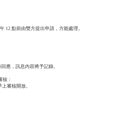
午 12 點前由雙方提出申請，方能處理。
但不即時回應，訊息內容將予記錄。
審核：
）早上審核開放。