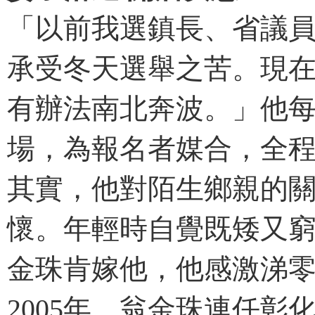
「以前我選鎮長、省議
承受冬天選舉之苦。現在
有辦法南北奔波。」他每
場，為報名者媒合，全
其實，他對陌生鄉親的
懷。年輕時自覺既矮又
金珠肯嫁他，他感激涕
2005年，翁金珠連任