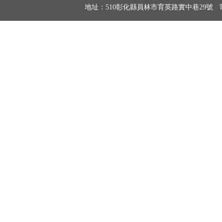
地址：510彰化縣員林市育英路實中巷29號 電話：