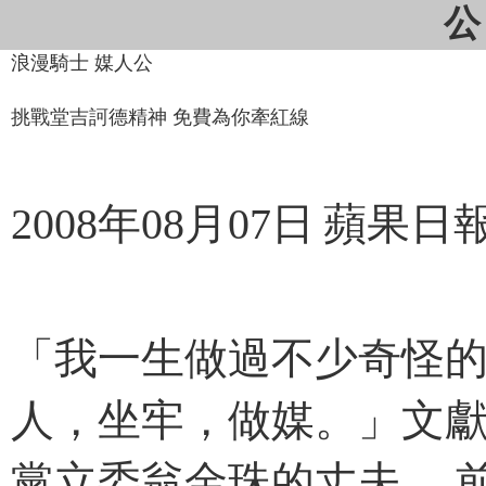
公
浪漫騎士 媒人公
挑戰堂吉訶德精神 免費為你牽紅線
2008年08月07日
蘋果日
「我一生做過不少奇怪的
人，坐牢，做媒。」文
黨立委翁金珠的丈夫， 