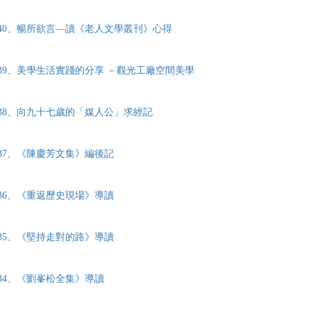
40、暢所欲言—讀《老人文學叢刊》心得
39、美學生活實踐的分享 －觀光工廠空間美學
38、向九十七歲的「媒人公」求經記
37、《陳慶芳文集》編後記
36、《重返歷史現場》導讀
35、《堅持走對的路》導讀
34、《劉峯松全集》導讀