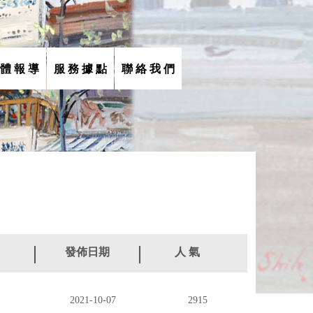
 體 報 導
服 務 據 點
聯 絡 我 們
發佈日期
人 氣
2021-10-07
2915