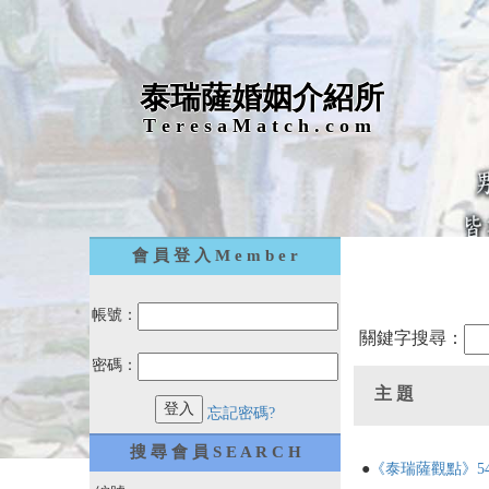
泰瑞薩婚姻介紹所
T e r e s a M a t c h . c o m
會 員 登 入 M e m b e r
帳號：
關鍵字搜尋：
密碼：
主 題
忘記密碼?
搜 尋 會 員 S E A R C H
●
《泰瑞薩觀點》5