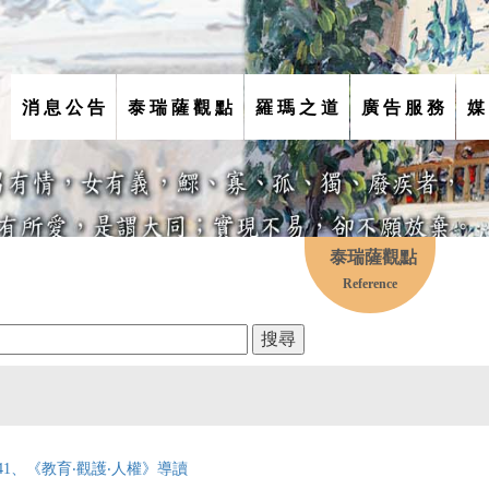
消 息 公 告
泰 瑞 薩 觀 點
羅 瑪 之 道
廣 告 服 務
媒
泰瑞薩觀點
Reference
41、《教育‧觀護‧人權》導讀