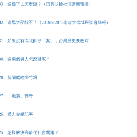
33、這樣下去怎麼辦？（誼真扶輪社演講簡報檔）
2、這場大夢醒不了（2019/9/28台南政大書城座談會簡報）
31、如果沒有高牧師涉「案」，台灣歷史要改寫……
30、這兩個男人怎麼辦呢？
28、荷蘭船鐘掛竹塘
27、「地震」傳奇
26、媒人金婚記事
25、怎樣解決高齡化社會問題？