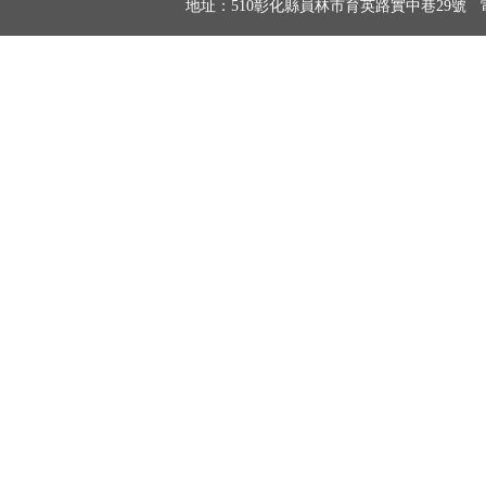
地址：510彰化縣員林市育英路實中巷29號 電話：