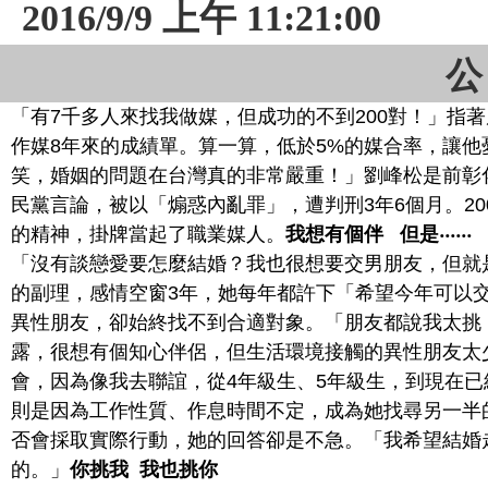
2016/9/9 上午 11:21:00
公
「有7千多人來找我做媒，但成功的不到200對！」指
作媒8年來的成績單。算一算，低於5%的媒合率，讓
笑，婚姻的問題在台灣真的非常嚴重！」
劉峰松是前彰
民黨言論，被以「煽惑內亂罪」，遭判刑3年6個月。2
的精神，掛牌當起了職業媒人。
我想有個伴 但是‧‧‧
‧‧‧
「沒有談戀愛要怎麼結婚？我也很想要交男朋友，但就是
的副理，感情空窗3年，她每年都許下「希望今年可以
異性朋友，卻始終找不到合適對象。「朋友都說我太挑
露，很想有個知心伴侶，但生活環境接觸的異性朋友太
會，因為像我去聯誼，從4年級生、5年級生，到現在已
則是因為工作性質、作息時間不定，成為她找尋另一半
否會採取實際行動，她的回答卻是不急。「我希望結婚
的。」
你挑我 我也挑你