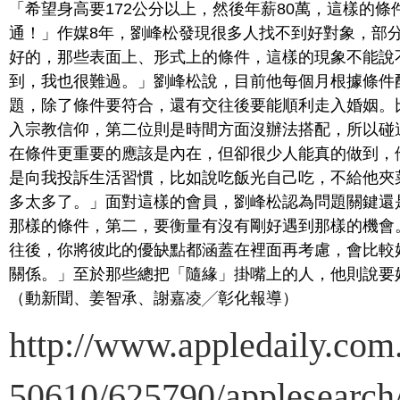
「希望身高要172公分以上，然後年薪80萬，這樣的
通！」作媒8年，劉峰松發現很多人找不到好對象，部
好的，那些表面上、形式上的條件，這樣的現象不能說
到，我也很難過。」
劉峰松說，目前他每個月根據條件
題，除了條件要符合，還有交往後要能順利走入婚姻。
入宗教信仰，第二位則是時間方面沒辦法搭配，所以碰
在條件更重要的應該是內在，但卻很少人能真的做到，
是向我投訴生活習慣，比如說吃飯光自己吃，不給他夾
多太多了。」
面對這樣的會員，劉峰松認為問題關鍵還
那樣的條件，第二，要衡量有沒有剛好遇到那樣的機會
往後，你將彼此的優缺點都涵蓋在裡面再考慮，會比較
關係。」至於那些總把「隨緣」掛嘴上的人，他則說要
（動新聞、姜智承、謝嘉凌╱彰化報導）
http://www.appledaily.com.
50610/625790/applese