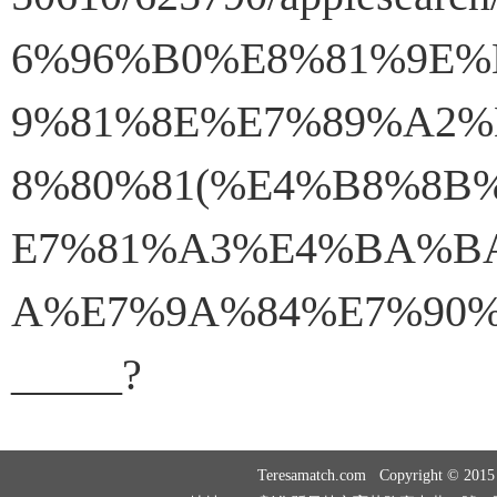
6%96%B0%E8%81%9E%
9%81%8E%E7%89%A2%
8%80%81(%E4%B8%8B
E7%81%A3%E4%BA%B
A%E7%9A%84%E7%90%
_____?
Teresamatch.com Copyright © 20