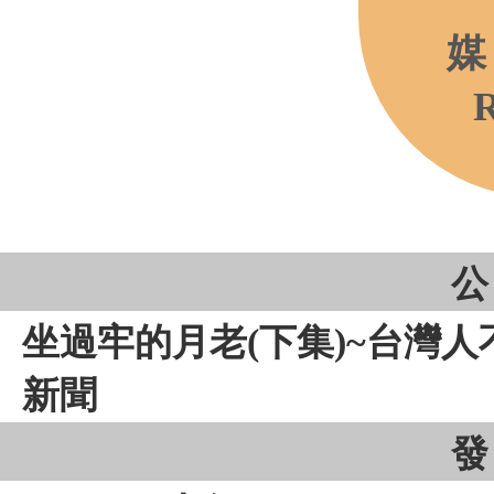
媒
R
公
坐過牢的月老(下集)~台灣人不婚的
新聞
發