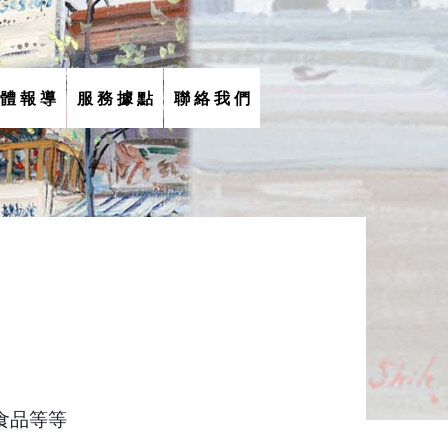
 體 報 導
服 務 據 點
聯 絡 我 們
食品等等