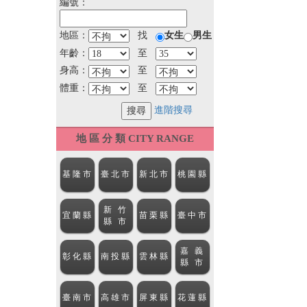
編號：
地區：
找
女生
男生
年齡：
至
身高：
至
體重：
至
進階搜尋
地 區 分 類 CITY RANGE