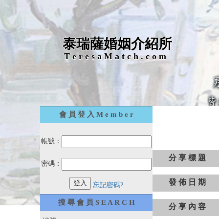
泰瑞薩婚姻介紹所
T e r e s a M a t c h . c o m
會 員 登 入 M e m b e r
帳號：
分 享 標 題
密碼：
發 佈 日 期
忘記密碼?
搜 尋 會 員 S E A R C H
分 享 內 容