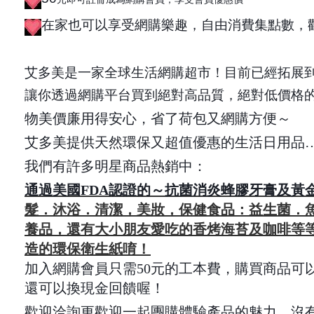
在家也可以享受網購樂趣，自由消費集點數，
艾多美是一家全球生活網購超市！目前已經拓展到
讓你透過網購平台買到絕對高品質，絕對低價格
物美價廉用得安心，省了荷包又網購方便～
艾多美提供天然環保又超值優惠的生活日用品
我們有許多明星商品熱銷中：
通過美國FDA認證的～抗菌消炎蜂膠牙膏及黃
髮．沐浴．清潔，美妝，保健食品：益生菌．
養品，還有大小朋友愛吃的香烤海苔及咖啡等等
造的環保衛生紙唷！
加入網購會員只需50元的工本費，購買商品可
還可以換現金回饋喔！
歡迎洽詢更歡迎一起團購體驗產品的魅力，沒