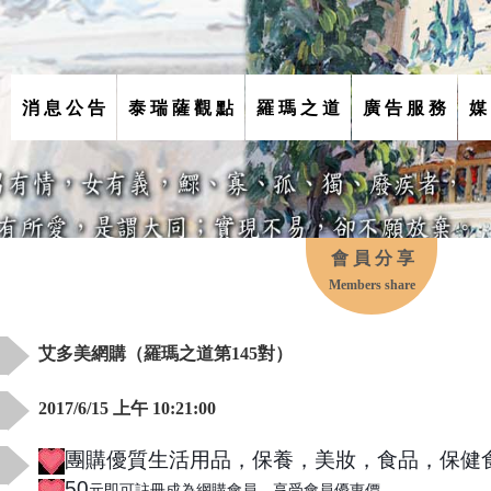
消 息 公 告
泰 瑞 薩 觀 點
羅 瑪 之 道
廣 告 服 務
媒
會 員 分 享
Members share
艾多美網購（羅瑪之道第145對）
2017/6/15 上午 10:21:00
團購優質生活用品，保養，美妝，食品，保健
50
元即可註冊成為網購會員，享受會員優惠價