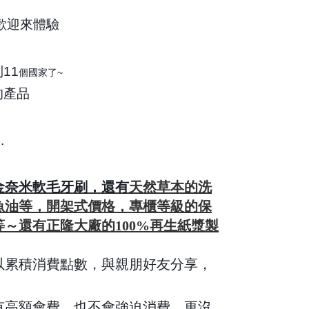
歡迎來體驗
11
個國家了~
的產品
…
金奈米軟毛牙刷，還有
天然草本的洗
魚油等，開架式價格，專櫃等級的保
～還有正隆大廠的100%再生紙漿製
以累積消費點數，與親朋好友分享，
有高額會費，也不會強迫消費，更沒