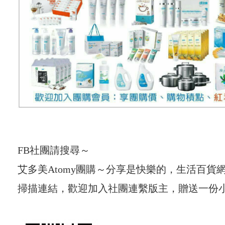
FB社團請搜尋～
艾多美Atomy團購～分享是快樂的，
掃描連結，歡迎加入社團連繫版主，贈送一份