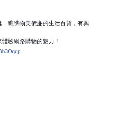
逛，瞧瞧物美價廉的生活百貨，有興
來體驗網路購物的魅力！
OaBh3Oqqp